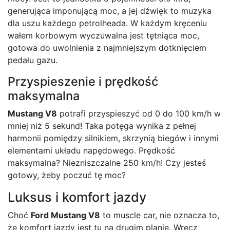
generująca imponującą moc, a jej dźwięk to muzyka
dla uszu każdego petrolheada. W każdym kręceniu
wałem korbowym wyczuwalna jest tętniąca moc,
gotowa do uwolnienia z najmniejszym dotknięciem
pedału gazu.
Przyspieszenie i prędkość
maksymalna
Mustang V8
potrafi przyspieszyć od 0 do 100 km/h w
mniej niż 5 sekund! Taka potęga wynika z pełnej
harmonii pomiędzy silnikiem, skrzynią biegów i innymi
elementami układu napędowego. Prędkość
maksymalna? Niezniszczalne 250 km/h! Czy jesteś
gotowy, żeby poczuć tę moc?
Luksus i komfort jazdy
Choć
Ford Mustang V8
to muscle car, nie oznacza to,
że komfort jazdy jest tu na drugim planie. Wręcz