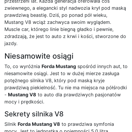
przestrzeni lat. Każda generacja oferowała coś
zwiewnego, a elegancki styl nadwozia krył pod maską
prawdziwą beastię. Dziś, po ponad pół wieku,
Mustang V8 wciąż zachwyca swoim wyglądem.
Muscle car, którego linie biegną gładko i pewnie,
zdradzają, że jest to auto z krwi i kości, stworzone do
jazdy.
Niesamowite osiągi
To, co wyróżnia
Forda Mustang
spośród innych aut, to
niesamowite osiągi. Jest to w dużej mierze zasługa
potężnego silnika V8, który pod maską kryje
prawdziwą piekielność. Tu nie ma miejsca na półśrodki
-
Mustang V8
to auto dla prawdziwych pasjonatów
mocy i prędkości.
Sekrety silnika V8
Silnik
Forda Mustang V8
to prawdziwa symfonia
mocy. Jest to jednostka o pojemności 5.0 litra,