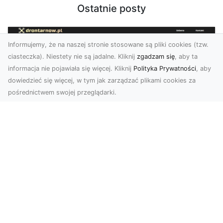
Ostatnie posty
Informujemy, że na naszej stronie stosowane są pliki cookies (tzw.
ciasteczka). Niestety nie są jadalne. Kliknij
zgadzam się
, aby ta
informacja nie pojawiała się więcej. Kliknij
Polityka Prywatności
, aby
dowiedzieć się więcej, w tym jak zarządzać plikami cookies za
pośrednictwem swojej przeglądarki.
Zdjęcia dronem Tarnów – Twoje
miejsce uchwycone z nowej
perspektywy
Dlaczego warto skorzystać z usług zdjęć
dronem Tarnów? W dzisiejszym świecie, gdzie
wizualizacj...