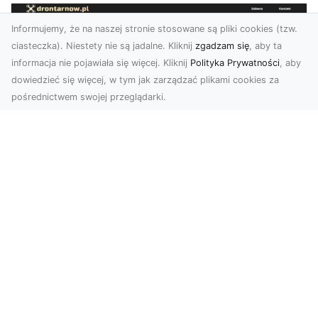
Informujemy, że na naszej stronie stosowane są pliki cookies (tzw.
ciasteczka). Niestety nie są jadalne. Kliknij
zgadzam się
, aby ta
informacja nie pojawiała się więcej. Kliknij
Polityka Prywatności
, aby
dowiedzieć się więcej, w tym jak zarządzać plikami cookies za
pośrednictwem swojej przeglądarki.
Zdjęcia dronem Tarnów – Twoje
miejsce uchwycone z nowej
perspektywy
Dlaczego warto skorzystać z usług zdjęć
dronem Tarnów? W dzisiejszym świecie, gdzie
wizualizacj...