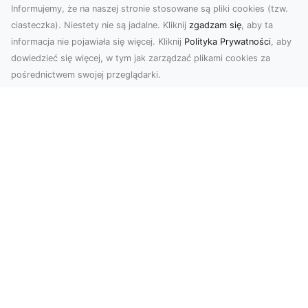
Informujemy, że na naszej stronie stosowane są pliki cookies (tzw.
ciasteczka). Niestety nie są jadalne. Kliknij
zgadzam się
, aby ta
informacja nie pojawiała się więcej. Kliknij
Polityka Prywatności
, aby
dowiedzieć się więcej, w tym jak zarządzać plikami cookies za
pośrednictwem swojej przeglądarki.
Zdjęcia dronem Tarnów – Twoje
miejsce uchwycone z nowej
perspektywy
Dlaczego warto skorzystać z usług zdjęć
dronem Tarnów? W dzisiejszym świecie, gdzie
wizualizacj...