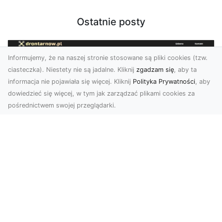
Ostatnie posty
Informujemy, że na naszej stronie stosowane są pliki cookies (tzw.
ciasteczka). Niestety nie są jadalne. Kliknij
zgadzam się
, aby ta
informacja nie pojawiała się więcej. Kliknij
Polityka Prywatności
, aby
dowiedzieć się więcej, w tym jak zarządzać plikami cookies za
pośrednictwem swojej przeglądarki.
Zdjęcia dronem Tarnów – Twoje
miejsce uchwycone z nowej
perspektywy
Dlaczego warto skorzystać z usług zdjęć