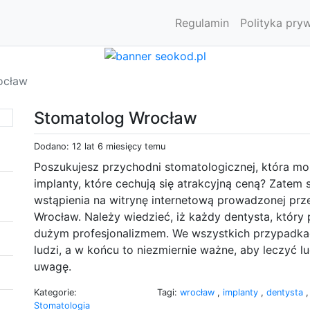
Regulamin
Polityka pry
ocław
Stomatolog Wrocław
Dodano: 12 lat 6 miesięcy temu
Poszukujesz przychodni stomatologicznej, która 
implanty, które cechują się atrakcyjną ceną? Zatem
wstąpienia na witrynę internetową prowadzonej pr
Wrocław. Należy wiedzieć, iż każdy dentysta, który 
dużym profesjonalizmem. We wszystkich przypadkac
ludzi, a w końcu to niezmiernie ważne, aby leczyć l
uwagę.
Kategorie:
Tagi:
wrocław
,
implanty
,
dentysta
Stomatologia