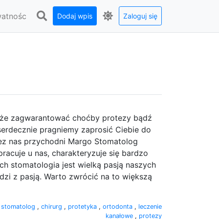
watnośc
Dodaj wpis
Zaloguj się
może zagwarantować choćby protezy bądź
 serdecznie pragniemy zaprosić Ciebie do
zez nas przychodni Margo Stomatolog
pracuje u nas, charakteryzuje się bardzo
h stomatologia jest wielką pasją naszych
udzi z pasją. Warto zwrócić na to większą
,
stomatolog
,
chirurg
,
protetyka
,
ortodonta
,
leczenie
kanałowe
,
protezy