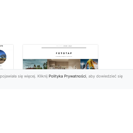
pojawiała się więcej. Kliknij
Polityka Prywatności
, aby dowiedzieć się
we
Tapeta papierowa czy
winylowa?
Wybieramy lepszą
opcję!