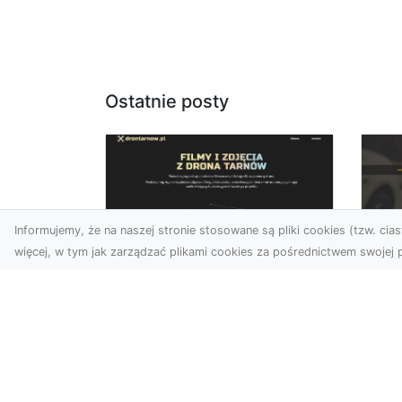
Ostatnie posty
Informujemy, że na naszej stronie stosowane są pliki cookies (tzw. ciast
więcej, w tym jak zarządzać plikami cookies za pośrednictwem swojej p
Zdjęcia dronem
FH
Tarnów – Twoje
Ko
miejsce uchwycone z
Dr
nowej perspektywy
na
Dlaczego warto skorzystać
Po