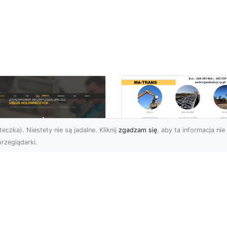
eczka). Niestety nie są jadalne. Kliknij
zgadzam się
, aby ta informacja nie 
rzeglądarki.
Usługi Wyburzenio
MA-TRANS – Jak
U XMar –
Przeprowadzamy
mpleksowa Pomoc
Bezpieczne
ogowa w Radomiu,
Wyburzenia
 Której Możesz
Budynków?
legać