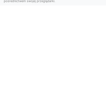
pośrednictwem swojej przeglądarki.
Zdjęcia dronem Tarnów – Twoje
miejsce uchwycone z nowej
perspektywy
Dlaczego warto skorzystać z usług zdjęć
dronem Tarnów? W dzisiejszym świecie, gdzie
wizualizacj...