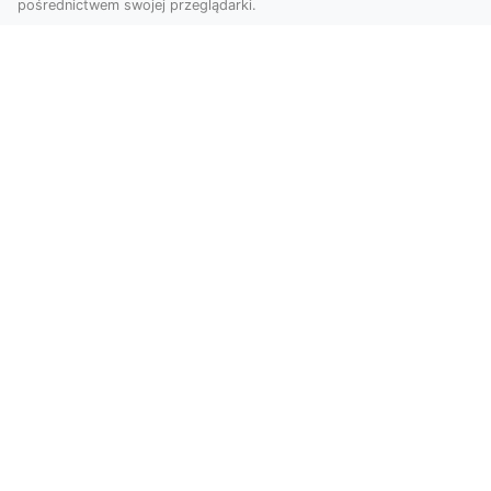
pośrednictwem swojej przeglądarki.
Zdjęcia dronem Tarnów – Twoje
miejsce uchwycone z nowej
perspektywy
Dlaczego warto skorzystać z usług zdjęć
dronem Tarnów? W dzisiejszym świecie, gdzie
wizualizacj...