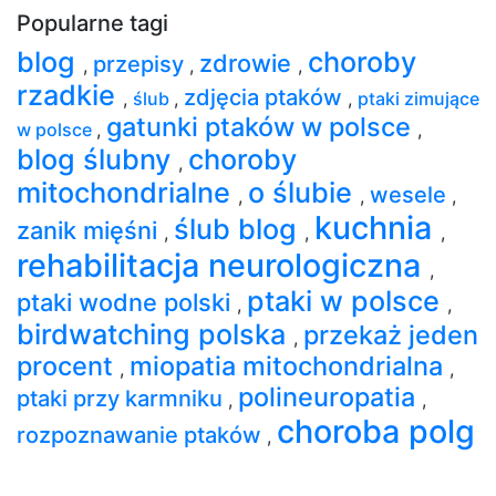
Popularne tagi
blog
choroby
zdrowie
przepisy
,
,
,
rzadkie
zdjęcia ptaków
,
ślub
,
,
ptaki zimujące
gatunki ptaków w polsce
w polsce
,
,
blog ślubny
choroby
,
mitochondrialne
o ślubie
wesele
,
,
,
kuchnia
ślub blog
zanik mięśni
,
,
,
rehabilitacja neurologiczna
,
ptaki w polsce
ptaki wodne polski
,
,
birdwatching polska
przekaż jeden
,
procent
miopatia mitochondrialna
,
,
polineuropatia
ptaki przy karmniku
,
,
choroba polg
rozpoznawanie ptaków
,