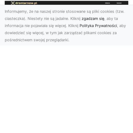
Informujemy, że na naszej stronie stosowane są pliki cookies (tzw.
ciasteczka). Niestety nie są jadalne. Kliknij
zgadzam się
, aby ta
informacja nie pojawiała się więcej. Kliknij
Polityka Prywatności
, aby
dowiedzieć się więcej, w tym jak zarządzać plikami cookies za
pośrednictwem swojej przeglądarki.
Zdjęcia dronem Tarnów – Twoje
miejsce uchwycone z nowej
perspektywy
Dlaczego warto skorzystać z usług zdjęć
dronem Tarnów? W dzisiejszym świecie, gdzie
wizualizacj...