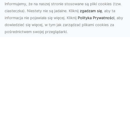
Informujemy, że na naszej stronie stosowane są pliki cookies (tzw.
ciasteczka). Niestety nie są jadalne. Kliknij
zgadzam się
, aby ta
informacja nie pojawiała się więcej. Kliknij
Polityka Prywatności
, aby
dowiedzieć się więcej, w tym jak zarządzać plikami cookies za
pośrednictwem swojej przeglądarki.
Zdjęcia dronem Tarnów – Twoje
miejsce uchwycone z nowej
perspektywy
Dlaczego warto skorzystać z usług zdjęć
dronem Tarnów? W dzisiejszym świecie, gdzie
wizualizacj...