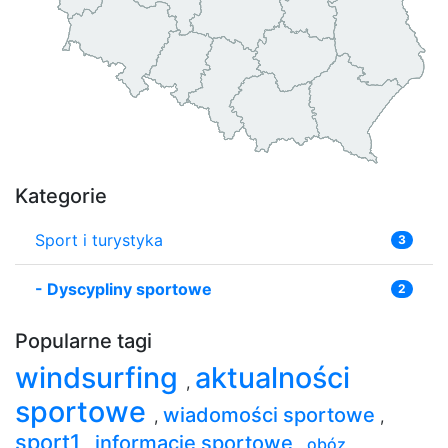
Kategorie
Sport i turystyka
3
-
Dyscypliny sportowe
2
Popularne tagi
windsurfing
aktualności
,
sportowe
wiadomości sportowe
,
,
sport1
informacje sportowe
,
,
obóz