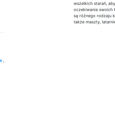
wszelkich starań, ab
oczekiwania swoich k
są różnego rodzaju k
także maszty, latarni
we
,