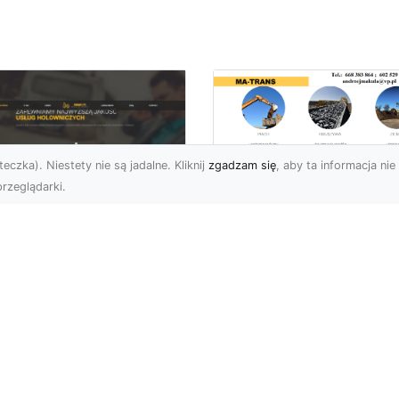
eczka). Niestety nie są jadalne. Kliknij
zgadzam się
, aby ta informacja nie 
rzeglądarki.
Usługi Wyburzenio
MA-TRANS – Jak
U XMar –
Przeprowadzamy
mpleksowa Pomoc
Bezpieczne
ogowa w Radomiu,
Wyburzenia
 Której Możesz
Budynków?
legać
Wyburzenia Budynków –
U XMar – Zawsze
Profesjonalne i Bezpiec
towi, Zawsze Na Czas
Rozwiązania Wyburzeni