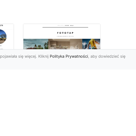
pojawiała się więcej. Kliknij
Polityka Prywatności
, aby dowiedzieć się
we
Tapeta papierowa czy
winylowa?
Wybieramy lepszą
opcję!
Ostatnimi czasy tapety są
w naszym kraju niezwykle
zne
popularnymi dekoracjami
a