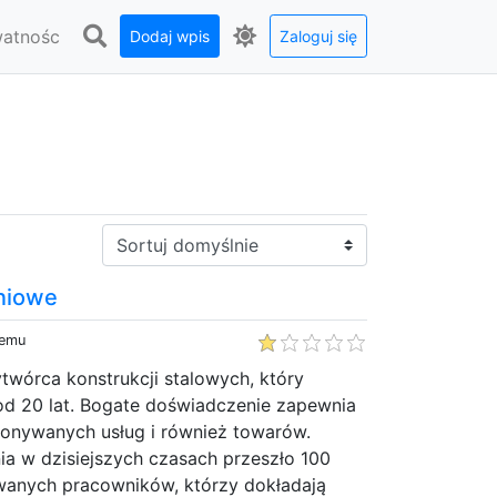
watnośc
Dodaj wpis
Zaloguj się
Sortuj:
niowe
temu
twórca konstrukcji stalowych, który
ż od 20 lat. Bogate doświadczenie zapewnia
konywanych usług i również towarów.
ia w dzisiejszych czasach przeszło 100
anych pracowników, którzy dokładają