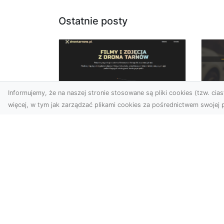
Ostatnie posty
Informujemy, że na naszej stronie stosowane są pliki cookies (tzw. ciast
więcej, w tym jak zarządzać plikami cookies za pośrednictwem swojej p
Zdjęcia dronem
FH
Tarnów – Twoje
Ko
miejsce uchwycone z
Dr
nowej perspektywy
na
Dlaczego warto skorzystać
Po
z usług zdjęć dronem
FH
Tarnów? W dzisiejszym
Go
świecie, gdzie wizualizacj...