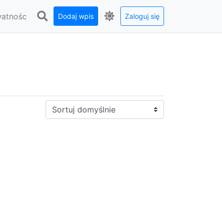
watnośc
Dodaj wpis
Zaloguj się
Sortuj: