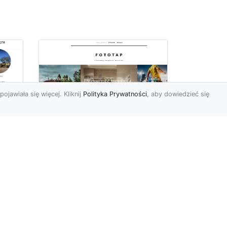
pojawiała się więcej. Kliknij
Polityka Prywatności
, aby dowiedzieć się
we
Tapeta papierowa czy
winylowa?
Wybieramy lepszą
opcję!
Ostatnimi czasy tapety są
w naszym kraju niezwykle
zne
popularnymi dekoracjami
a