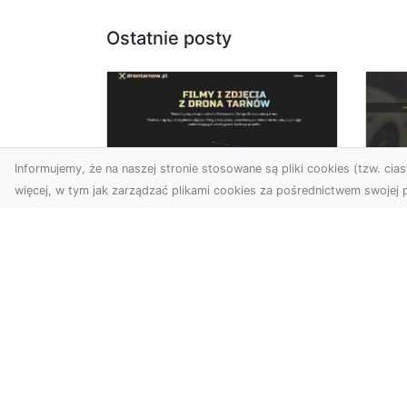
Ostatnie posty
Informujemy, że na naszej stronie stosowane są pliki cookies (tzw. ciast
więcej, w tym jak zarządzać plikami cookies za pośrednictwem swojej p
Zdjęcia dronem
FH
Tarnów – Twoje
Ko
miejsce uchwycone z
Dr
nowej perspektywy
na
Dlaczego warto skorzystać
Po
z usług zdjęć dronem
FH
Tarnów? W dzisiejszym
Go
świecie, gdzie wizualizacj...