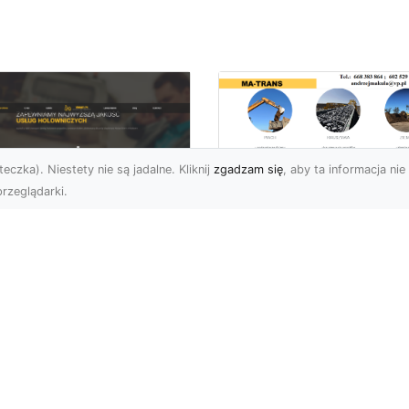
eczka). Niestety nie są jadalne. Kliknij
zgadzam się
, aby ta informacja nie 
rzeglądarki.
Usługi Wyburzenio
MA-TRANS – Jak
U XMar –
Przeprowadzamy
mpleksowa Pomoc
Bezpieczne
ogowa w Radomiu,
Wyburzenia
 Której Możesz
Budynków?
legać
Wyburzenia Budynków –
U XMar – Zawsze
Profesjonalne i Bezpiec
towi, Zawsze Na Czas
Rozwiązania Wyburzeni