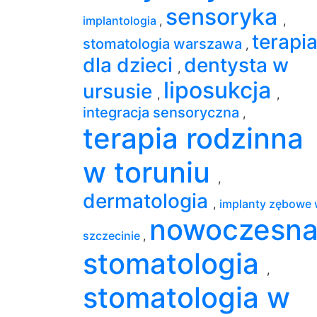
sensoryka
implantologia
,
,
terapi
stomatologia warszawa
,
dla dzieci
dentysta w
,
liposukcja
ursusie
,
,
integracja sensoryczna
,
terapia rodzinna
w toruniu
,
dermatologia
,
implanty zębowe
nowoczesn
szczecinie
,
stomatologia
,
stomatologia w