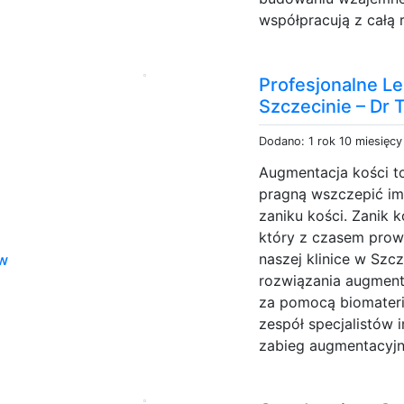
współpracują z całą 
a
Profesjonalne L
Szczecinie – Dr 
Dodano: 1 rok 10 miesięc
Augmentacja kości t
pragną wszczepić imp
zaniku kości. Zanik 
który z czasem prowa
naszej klinice w Sz
 w
a
rozwiązania augment
za pomocą biomater
zespół specjalistów 
zabieg augmentacyjny