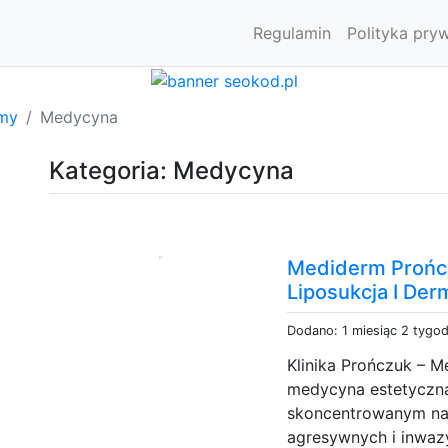
Regulamin
Polityka pry
rmy
Medycyna
Kategoria: Medycyna
Mediderm Prończ
Liposukcja I Der
Dodano: 1 miesiąc 2 tygo
Klinika Prończuk – 
medycyna estetyczna
skoncentrowanym na n
agresywnych i inwazy