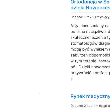
Ortodoncja w Sm
dzięki Nowocze
Dodano: 1 rok 10 miesięc
Afty i inne zmiany n
bolesne i uciążliwe,
skuteczne leczenie t
stomatologów diagno
mogą być wynikiem i
zaburzeń odporności
w tym terapię lasero
ból. Dzięki nowocz
przywrócić komfort p
»
Rynek medyczny
Dodano: 2 lata 1 miesiąc 