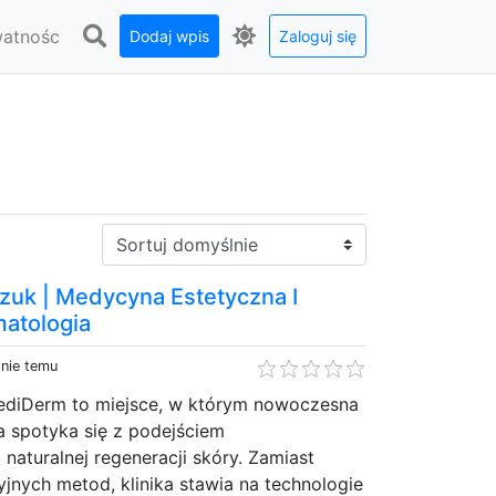
watnośc
Dodaj wpis
Zaloguj się
Sortuj:
uk | Medycyna Estetyczna I
matologia
dnie temu
MediDerm to miejsce, w którym nowoczesna
 spotyka się z podejściem
aturalnej regeneracji skóry. Zamiast
jnych metod, klinika stawia na technologie