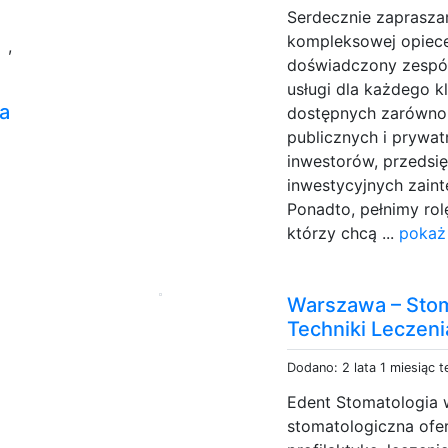
Serdecznie zapraszam
i
kompleksowej opiec
,
doświadczony zespół
usługi dla każdego kl
a
dostępnych zarówno
publicznych i prywat
inwestorów, przedsi
inwestycyjnych zai
Ponadto, pełnimy ro
którzy chcą ...
pokaż
Warszawa – Sto
Techniki Leczen
Dodano: 2 lata 1 miesiąc 
Edent Stomatologia w
stomatologiczna ofer