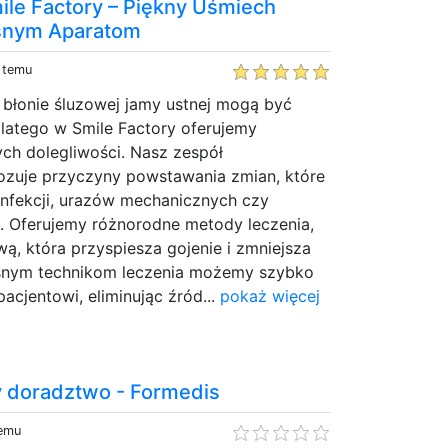
ile Factory – Piękny Uśmiech
snym Aparatom
y temu
a błonie śluzowej jamy ustnej mogą być
 dlatego w Smile Factory oferujemy
ych dolegliwości. Nasz zespół
zuje przyczyny powstawania zmian, które
nfekcji, urazów mechanicznych czy
. Oferujemy różnorodne metody leczenia,
wą, która przyspiesza gojenie i zmniejsza
esnym technikom leczenia możemy szybko
acjentowi, eliminując źród...
pokaż więcej
 doradztwo - Formedis
temu