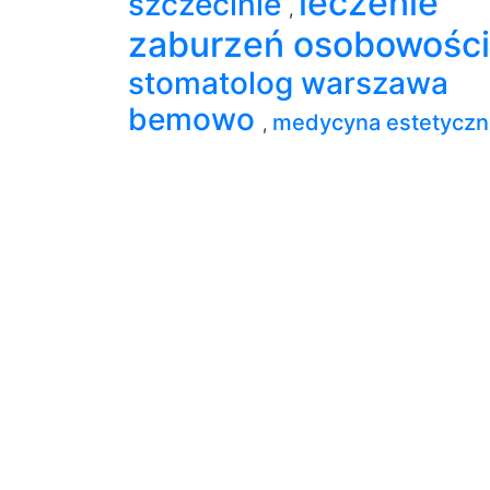
leczenie
szczecinie
,
zaburzeń osobowośc
stomatolog warszawa
bemowo
medycyna estetyczn
,