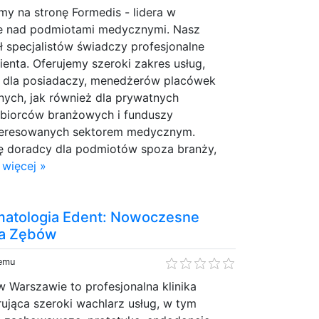
y na stronę Formedis - lidera w
e nad podmiotami medycznymi. Nasz
 specjalistów świadczy profesjonalne
ienta. Oferujemy szeroki zakres usług,
 dla posiadaczy, menedżerów placówek
nych, jak również dla prywatnych
ębiorców branżowych i funduszy
nteresowanych sektorem medycznym.
lę doradcy dla podmiotów spoza branży,
 więcej »
matologia Edent: Nowoczesne
ia Zębów
temu
 Warszawie to profesjonalna klinika
ująca szeroki wachlarz usług, w tym