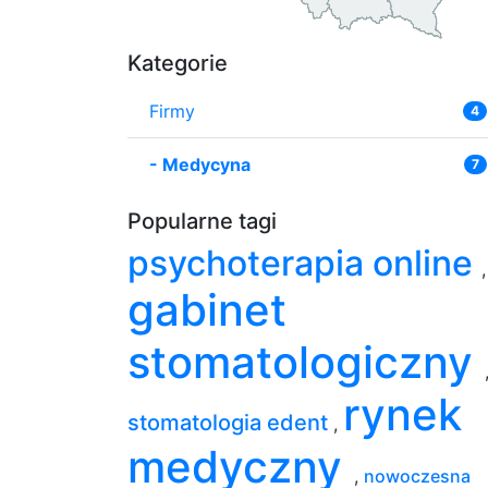
Kategorie
Firmy
4
-
Medycyna
7
Popularne tagi
psychoterapia online
,
gabinet
stomatologiczny
rynek
stomatologia edent
,
medyczny
,
nowoczesna