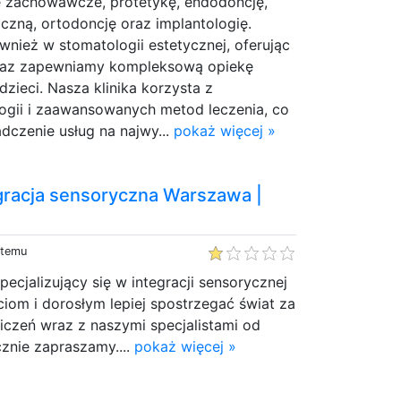
ie zachowawcze, protetykę, endodoncję,
iczną, ortodoncję oraz implantologię.
ównież w stomatologii estetycznej, oferując
oraz zapewniamy kompleksową opiekę
dzieci. Nasza klinika korzysta z
ogii i zaawansowanych metod leczenia, co
dczenie usług na najwy...
pokaż więcej »
gracja sensoryczna Warszawa |
 temu
pecjalizujący się w integracji sensorycznej
iom i dorosłym lepiej spostrzegać świat za
czeń wraz z naszymi specjalistami od
cznie zapraszamy....
pokaż więcej »