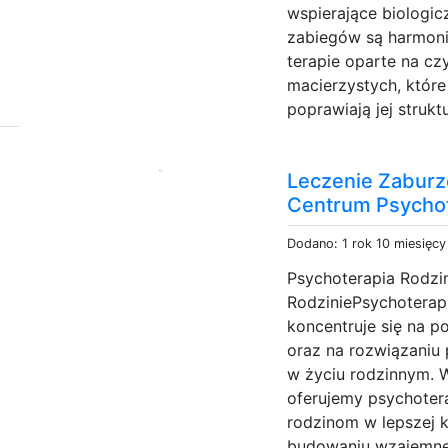
wspierające biologi
zabiegów są harmonij
terapie oparte na c
macierzystych, któr
poprawiają jej strukt
Leczenie Zaburz
Centrum Psychot
Dodano: 1 rok 10 miesięc
Psychoterapia Rodzin
RodziniePsychoterapi
koncentruje się na p
,
oraz na rozwiązaniu
w życiu rodzinnym. 
oferujemy psychoter
rodzinom w lepszej k
budowaniu wzajemneg