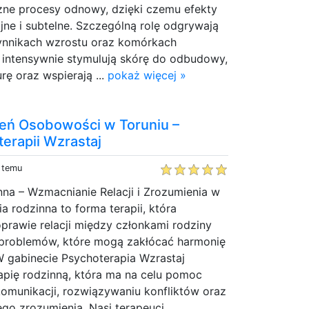
czne procesy odnowy, dzięki czemu efekty
ne i subtelne. Szczególną rolę odgrywają
zynnikach wzrostu oraz komórkach
e intensywnie stymulują skórę do odbudowy,
urę oraz wspierają ...
pokaż więcej »
eń Osobowości w Toruniu –
erapii Wzrastaj
y temu
na – Wzmacnianie Relacji i Zrozumienia w
a rodzinna to forma terapii, która
oprawie relacji między członkami rodziny
 problemów, które mogą zakłócać harmonię
W gabinecie Psychoterapia Wzrastaj
apię rodzinną, która ma na celu pomoc
omunikacji, rozwiązywaniu konfliktów oraz
o zrozumienia. Nasi terapeuci