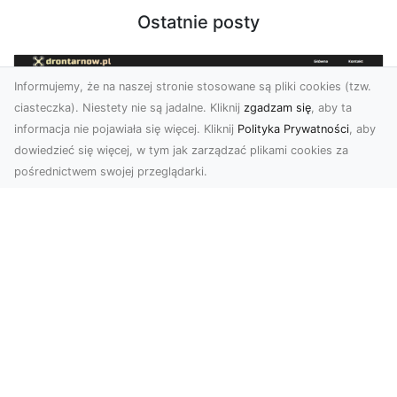
Ostatnie posty
Informujemy, że na naszej stronie stosowane są pliki cookies (tzw.
ciasteczka). Niestety nie są jadalne. Kliknij
zgadzam się
, aby ta
informacja nie pojawiała się więcej. Kliknij
Polityka Prywatności
, aby
dowiedzieć się więcej, w tym jak zarządzać plikami cookies za
pośrednictwem swojej przeglądarki.
Zdjęcia dronem Tarnów – Twoje
miejsce uchwycone z nowej
perspektywy
Dlaczego warto skorzystać z usług zdjęć
dronem Tarnów? W dzisiejszym świecie, gdzie