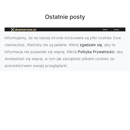
Ostatnie posty
Informujemy, że na naszej stronie stosowane są pliki cookies (tzw.
ciasteczka). Niestety nie są jadalne. Kliknij
zgadzam się
, aby ta
informacja nie pojawiała się więcej. Kliknij
Polityka Prywatności
, aby
dowiedzieć się więcej, w tym jak zarządzać plikami cookies za
pośrednictwem swojej przeglądarki.
Zdjęcia dronem Tarnów – Twoje
miejsce uchwycone z nowej
perspektywy
Dlaczego warto skorzystać z usług zdjęć