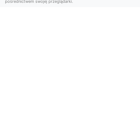
pośrednictwem swojej przeglądarki.
Zdjęcia dronem Tarnów – Twoje
miejsce uchwycone z nowej
perspektywy
Dlaczego warto skorzystać z usług zdjęć
dronem Tarnów? W dzisiejszym świecie, gdzie
wizualizacj...