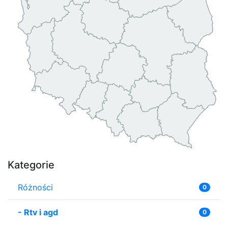
Kategorie
Różności
0
-
Rtv i agd
0