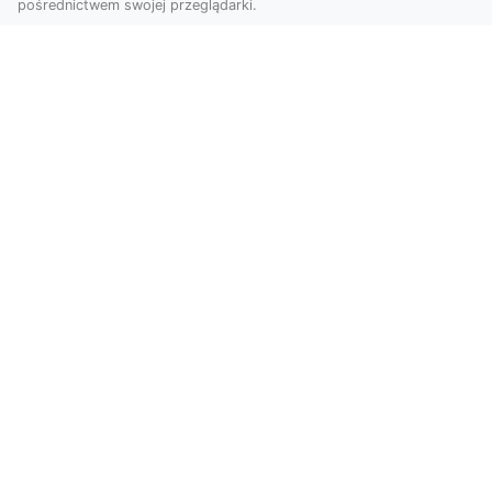
pośrednictwem swojej przeglądarki.
Zdjęcia dronem Tarnów – Twoje
miejsce uchwycone z nowej
perspektywy
Dlaczego warto skorzystać z usług zdjęć
dronem Tarnów? W dzisiejszym świecie, gdzie
wizualizacj...