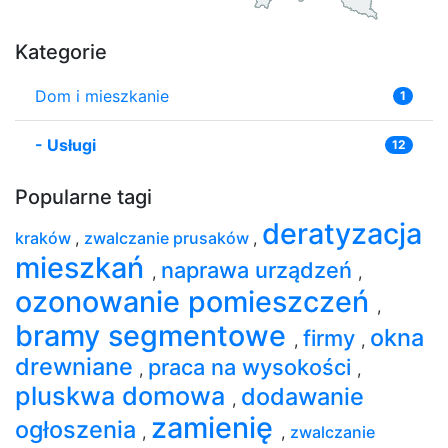
Kategorie
Dom i mieszkanie
1
-
Usługi
12
Popularne tagi
deratyzacja
kraków
,
zwalczanie prusaków
,
mieszkań
naprawa urządzeń
,
,
ozonowanie pomieszczeń
,
bramy segmentowe
okna
firmy
,
,
drewniane
praca na wysokości
,
,
pluskwa domowa
dodawanie
,
zamienię
ogłoszenia
,
,
zwalczanie