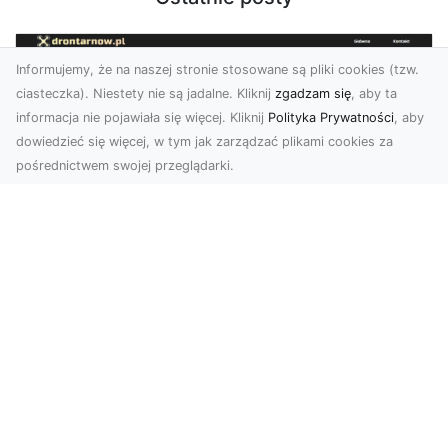
Informujemy, że na naszej stronie stosowane są pliki cookies (tzw.
ciasteczka). Niestety nie są jadalne. Kliknij
zgadzam się
, aby ta
informacja nie pojawiała się więcej. Kliknij
Polityka Prywatności
, aby
dowiedzieć się więcej, w tym jak zarządzać plikami cookies za
pośrednictwem swojej przeglądarki.
Zdjęcia dronem Tarnów – Twoje
miejsce uchwycone z nowej
perspektywy
Dlaczego warto skorzystać z usług zdjęć
dronem Tarnów? W dzisiejszym świecie, gdzie
wizualizacj...