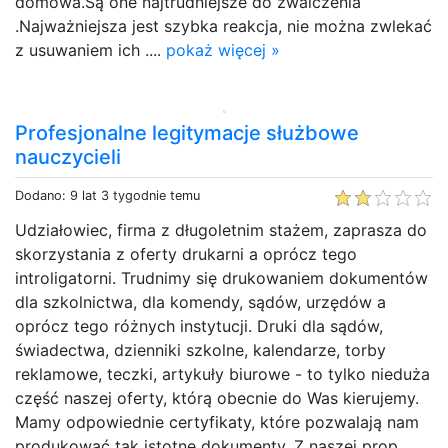
domowa.Są one najtrudniejsze do zwalczenia
.Najważniejsza jest szybka reakcja, nie można zwlekać
z usuwaniem ich ....
pokaż więcej »
Profesjonalne legitymacje służbowe
nauczycieli
Dodano: 9 lat 3 tygodnie temu
Udziałowiec, firma z długoletnim stażem, zaprasza do
skorzystania z oferty drukarni a oprócz tego
introligatorni. Trudnimy się drukowaniem dokumentów
dla szkolnictwa, dla komendy, sądów, urzędów a
oprócz tego różnych instytucji. Druki dla sądów,
świadectwa, dzienniki szkolne, kalendarze, torby
reklamowe, teczki, artykuły biurowe - to tylko nieduża
część naszej oferty, którą obecnie do Was kierujemy.
Mamy odpowiednie certyfikaty, które pozwalają nam
produkować tak istotne dokumenty. Z naszej prop...