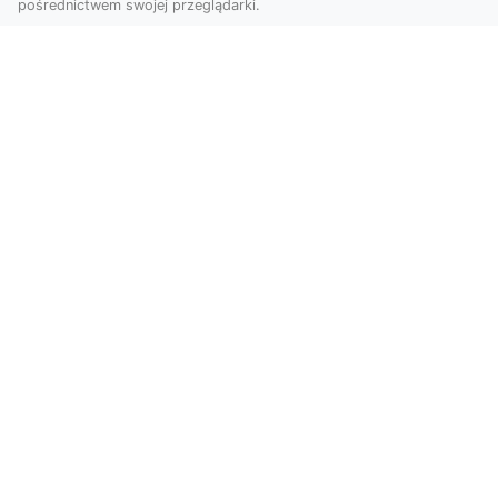
pośrednictwem swojej przeglądarki.
Zdjęcia dronem Tarnów – Twoje
miejsce uchwycone z nowej
perspektywy
Dlaczego warto skorzystać z usług zdjęć
dronem Tarnów? W dzisiejszym świecie, gdzie
wizualizacj...