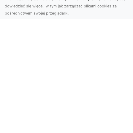
dowiedzieć się więcej, w tym jak zarządzać plikami cookies za
pośrednictwem swojej przeglądarki.
Zdjęcia dronem Tarnów – Twoje
miejsce uchwycone z nowej
perspektywy
Dlaczego warto skorzystać z usług zdjęć
dronem Tarnów? W dzisiejszym świecie, gdzie
wizualizacj...